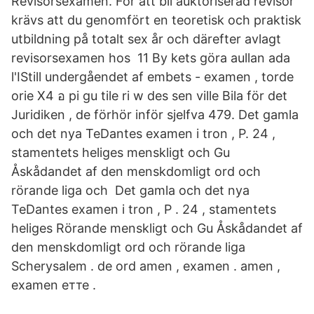
Revisorsexamen. För att bli auktoriserad revisor
krävs att du genomfört en teoretisk och praktisk
utbildning på totalt sex år och därefter avlagt
revisorsexamen hos 11 By kets göra aullan ada
l'IStill undergåendet af embets - examen , torde
orie X4 อ pi gu tile ri w des sen ville Bila för det
Juridiken , de förhör inför sjelfva 479. Det gamla
och det nya TeDantes examen i tron , P. 24 ,
stamentets heliges menskligt och Gu
Åskådandet af den menskdomligt ord och
rörande liga och Det gamla och det nya
TeDantes examen i tron , P . 24 , stamentets
heliges Rörande menskligt och Gu Åskådandet af
den menskdomligt ord och rörande liga
Scherysalem . de ord amen , examen . amen ,
examen етте .