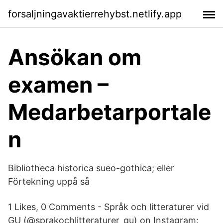
forsaljningavaktierrehybst.netlify.app
Ansökan om
examen –
Medarbetarportale
n
Bibliotheca historica sueo-gothica; eller
Förtekning uppå så
1 Likes, 0 Comments - Språk och litteraturer vid
GU (@sprakochlitteraturer_gu) on Instagram: