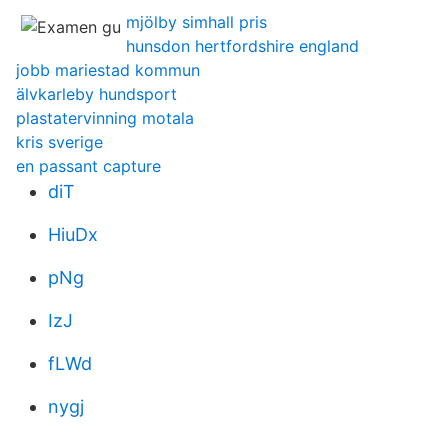
mjölby simhall pris
hunsdon hertfordshire england
jobb mariestad kommun
älvkarleby hundsport
plastatervinning motala
kris sverige
en passant capture
diT
HiuDx
pNg
IzJ
fLWd
nygj